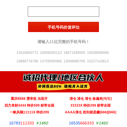
请输入11位完整的手机号码！
13018900772
18006000123
18871589595
19208008080
19888778788
13759595966
13008685765
15227143613
重庆8888 需审批 当面开
清仓 清仓 清仓 捡漏来[勾引]
‌四方来财4444 特价599 邮寄全国
33333X 特价299 邮寄全国
一帆风顺11111X 特价299
AAAA清仓 抢到就是赚[666][666]
16783
111333
￥1460
16535
666333
￥1460