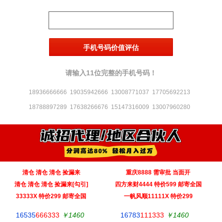
请输入11位完整的手机号码！
18936666666
19035942666
13008771037
17705692213
18788897289
17638266676
15147316009
13007960280
清仓 清仓 清仓 捡漏来
重庆8888 需审批 当面开
清仓 清仓 清仓 捡漏来[勾引]
‌四方来财4444 特价599 邮寄全国
33333X 特价299 邮寄全国
一帆风顺11111X 特价299
16535
666333
￥1460
16783
111333
￥1460