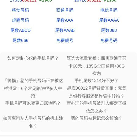
移动号码
联通号码
电信号码
虚商号码
尾数AAA
尾数AAAA
尾数ABCD
尾数AAAB
尾数888
尾数666
免费靓号
免费号码
如何定制心仪的手机号码？
甄选大流量套餐：四川联通千羽
卡60元，185G全国通用+80G
省内
「警惕」您的手机号码正在被这
手机尾数1314好不好？
起底96012号码背后真相：究竟
样泄露！6个常见陷阱很多人中
招
是银行客服还是诈骗中转站？
手机号码可以变更归属地吗？
新办理的手机号被别人绑定了微
信怎么办？
如何查询别人手机号码的机主姓
我的号码被标记怎么解除？
名？