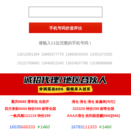
请输入11位完整的手机号码！
13012091304
18885577778
13863633434
13351572555
15222769685
13040622345
13024637780
13186968696
重庆8888 需审批 当面开
清仓 清仓 清仓 捡漏来[勾引]
‌四方来财4444 特价599 邮寄全国
33333X 特价299 邮寄全国
一帆风顺11111X 特价299
AAAA清仓 抢到就是赚[666][666]
16535
666333
￥1460
16783
111333
￥1460