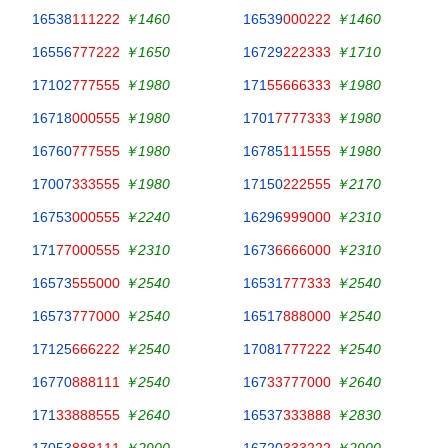
16538
111222
￥1460
16539
000222
￥1460
16556
777222
￥1650
16729
222333
￥1710
17102
777555
￥1980
171
55666333
￥1980
16718
000555
￥1980
1701
7777333
￥1980
16760
777555
￥1980
16785
111555
￥1980
17007
333555
￥1980
17150
222555
￥2170
16753
000555
￥2240
16296
999000
￥2310
171
77000555
￥2310
1673
6666000
￥2310
16573
555000
￥2540
16531
777333
￥2540
16573
777000
￥2540
16517
888000
￥2540
17125
666222
￥2540
17081
777222
￥2540
16770
888111
￥2540
167
33777000
￥2640
171
33888555
￥2640
16537
333888
￥2830
17053
888111
￥2900
16720
333222
￥2900