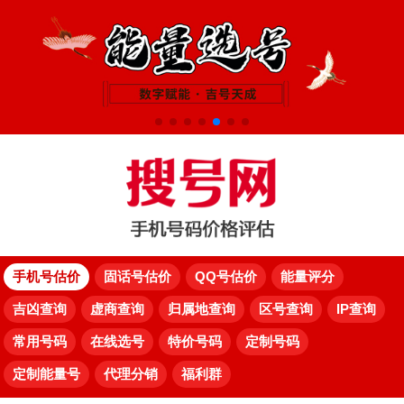
手机号估价
固话号估价
QQ号估价
能量评分
吉凶查询
虚商查询
归属地查询
区号查询
IP查询
常用号码
在线选号
特价号码
定制号码
定制能量号
代理分销
福利群