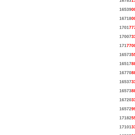
16783
1
16539
0
16718
0
1701
77
17007
3
171
770
16573
5
16517
8
16770
8
16537
3
16573
8
16720
3
16572
9
17182
5
17101
3