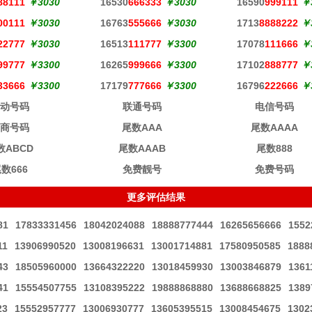
88111
￥3030
16530
666333
￥3030
16590
999111
￥
00111
￥3030
16763
555666
￥3030
1713
8888222
￥
22777
￥3030
16513
111777
￥3300
17078
111666
￥
99777
￥3300
16265
999666
￥3300
17102
888777
￥
33666
￥3300
17179
777666
￥3300
16796
222666
￥
动号码
联通号码
电信号码
商号码
尾数AAA
尾数AAAA
数ABCD
尾数AAAB
尾数888
数666
免费靓号
免费号码
更多评估结果
81
17833331456
18042024088
18888777444
16265656666
1552
11
13906990520
13008196631
13001714881
17580950585
1888
43
18505960000
13664322220
13018459930
13003846879
1361
41
15554507755
13108395222
19888868880
13688668825
1389
23
15552957777
13006930777
13605395515
13008454675
1302