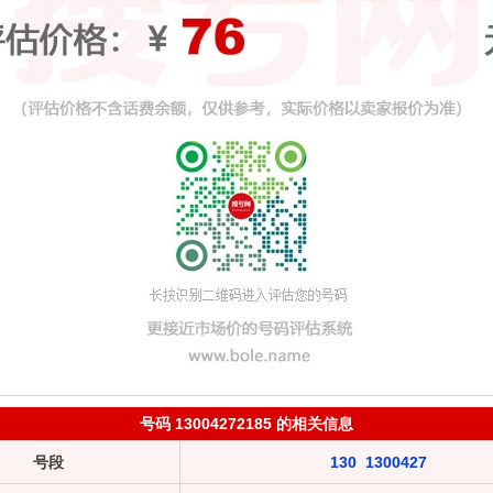
号码 13004272185 的相关信息
号段
130
1300427