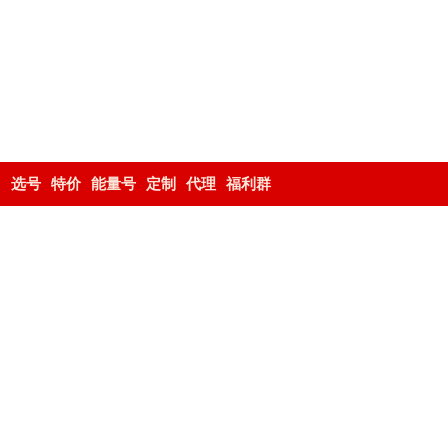
选号
特价
能量号
定制
代理
福利群