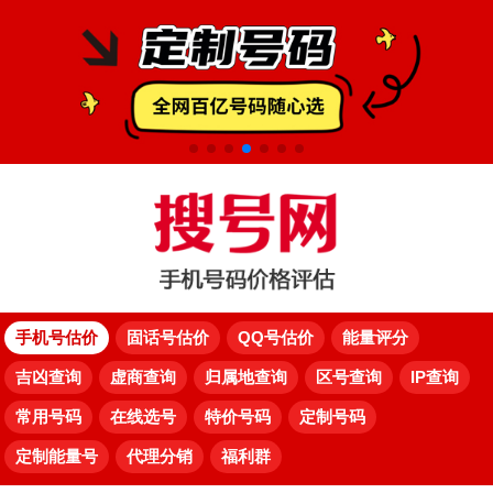
手机号估价
固话号估价
QQ号估价
能量评分
吉凶查询
虚商查询
归属地查询
区号查询
IP查询
常用号码
在线选号
特价号码
定制号码
定制能量号
代理分销
福利群