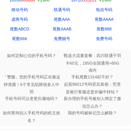
移动号码
联通号码
电信号码
虚商号码
尾数AAA
尾数AAAA
尾数ABCD
尾数AAAB
尾数888
尾数666
免费靓号
免费号码
如何定制心仪的手机号码？
甄选大流量套餐：四川联通千羽
卡60元，185G全国通用+80G
省内
「警惕」您的手机号码正在被这
手机尾数1314好不好？
起底96012号码背后真相：究竟
样泄露！6个常见陷阱很多人中
招
是银行客服还是诈骗中转站？
手机号码可以变更归属地吗？
新办理的手机号被别人绑定了微
信怎么办？
如何查询别人手机号码的机主姓
我的号码被标记怎么解除？
名？