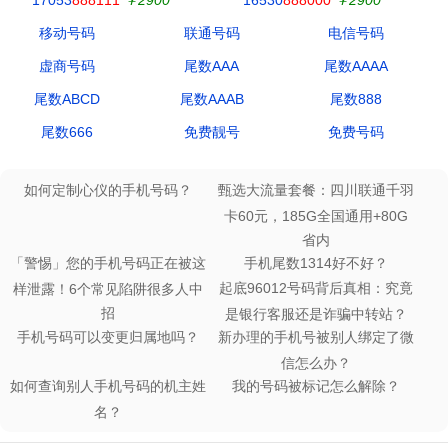
移动号码
联通号码
电信号码
虚商号码
尾数AAA
尾数AAAA
尾数ABCD
尾数AAAB
尾数888
尾数666
免费靓号
免费号码
如何定制心仪的手机号码？
甄选大流量套餐：四川联通千羽
卡60元，185G全国通用+80G
省内
「警惕」您的手机号码正在被这
手机尾数1314好不好？
起底96012号码背后真相：究竟
样泄露！6个常见陷阱很多人中
招
是银行客服还是诈骗中转站？
手机号码可以变更归属地吗？
新办理的手机号被别人绑定了微
信怎么办？
如何查询别人手机号码的机主姓
我的号码被标记怎么解除？
名？