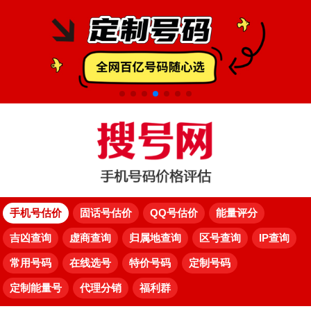
手机号估价
固话号估价
QQ号估价
能量评分
吉凶查询
虚商查询
归属地查询
区号查询
IP查询
常用号码
在线选号
特价号码
定制号码
定制能量号
代理分销
福利群