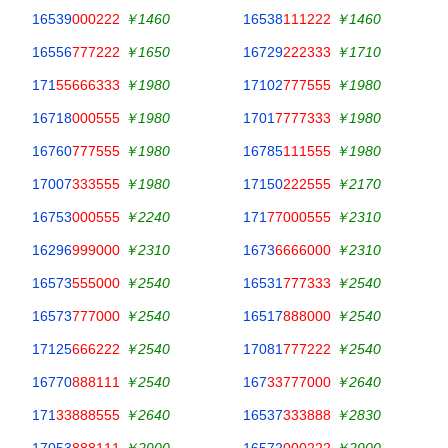
16539
000222
￥1460
16538
111222
￥1460
16556
777222
￥1650
16729
222333
￥1710
171
55666333
￥1980
17102
777555
￥1980
16718
000555
￥1980
1701
7777333
￥1980
16760
777555
￥1980
16785
111555
￥1980
17007
333555
￥1980
17150
222555
￥2170
16753
000555
￥2240
171
77000555
￥2310
16296
999000
￥2310
1673
6666000
￥2310
16573
555000
￥2540
16531
777333
￥2540
16573
777000
￥2540
16517
888000
￥2540
17125
666222
￥2540
17081
777222
￥2540
16770
888111
￥2540
167
33777000
￥2640
171
33888555
￥2640
16537
333888
￥2830
17053
888111
￥2900
16572
000222
￥2900