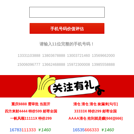
请输入11位完整的手机号码！
13331103888
13803678888
13003721460
13569662000
15006096777
13662468888
15972300008
13985558888
重庆8888 需审批 当面开
清仓 清仓 清仓 捡漏来[勾引]
‌四方来财4444 特价599 邮寄全国
33333X 特价299 邮寄全国
一帆风顺11111X 特价299
AAAA清仓 抢到就是赚[666][666]
16783
111333
￥1460
16535
666333
￥1460