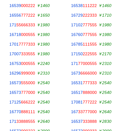
16539
000222
￥1460
16538
111222
￥1460
16556
777222
￥1650
16729
222333
￥1710
171
55666333
￥1980
17102
777555
￥1980
16718
000555
￥1980
16760
777555
￥1980
1701
7777333
￥1980
16785
111555
￥1980
17007
333555
￥1980
17150
222555
￥2170
16753
000555
￥2240
171
77000555
￥2310
16296
999000
￥2310
1673
6666000
￥2310
16573
555000
￥2540
16531
777333
￥2540
16573
777000
￥2540
16517
888000
￥2540
17125
666222
￥2540
17081
777222
￥2540
16770
888111
￥2540
167
33777000
￥2640
171
33888555
￥2640
16537
333888
￥2830
16572
000222
￥2900
16572
000333
￥2900