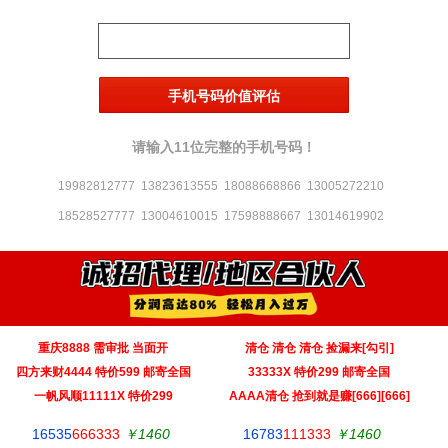
请输入11位完整的手机号码！
19982812777
13823613555
18088668866
13005272210
18528527777
13004610015
17598888667
13014619902
重庆8888 需审批 当面开
清仓 清仓 清仓 捡漏来[勾引]
‌四方来财4444 特价599 邮寄全国
33333X 特价299 邮寄全国
一帆风顺11111X 特价299
AAAA清仓 抢到就是赚[666][666]
16535
666333
￥1460
16783
111333
￥1460