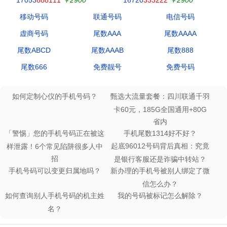
移动号码
联通号码
电信号码
虚商号码
尾数AAA
尾数AAAA
尾数ABCD
尾数AAAB
尾数888
尾数666
免费靓号
免费号码
如何定制心仪的手机号码？
甄选大流量套餐：四川联通千羽
卡60元，185G全国通用+80G
省内
「警惕」您的手机号码正在被这
手机尾数1314好不好？
起底96012号码背后真相：究竟
样泄露！6个常见陷阱很多人中
招
是银行客服还是诈骗中转站？
手机号码可以变更归属地吗？
新办理的手机号被别人绑定了微
信怎么办？
如何查询别人手机号码的机主姓
我的号码被标记怎么解除？
名？