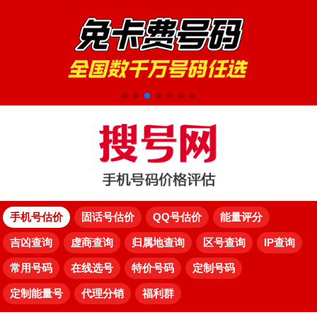
手机号估价
固话号估价
QQ号估价
能量评分
吉凶查询
虚商查询
归属地查询
区号查询
IP查询
常用号码
在线选号
特价号码
定制号码
定制能量号
代理分销
福利群