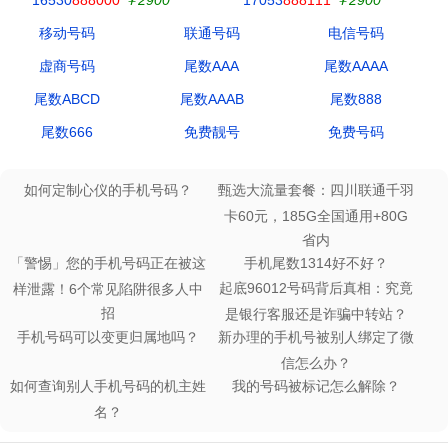
移动号码
联通号码
电信号码
虚商号码
尾数AAA
尾数AAAA
尾数ABCD
尾数AAAB
尾数888
尾数666
免费靓号
免费号码
如何定制心仪的手机号码？
甄选大流量套餐：四川联通千羽
卡60元，185G全国通用+80G
省内
「警惕」您的手机号码正在被这
手机尾数1314好不好？
起底96012号码背后真相：究竟
样泄露！6个常见陷阱很多人中
招
是银行客服还是诈骗中转站？
手机号码可以变更归属地吗？
新办理的手机号被别人绑定了微
信怎么办？
如何查询别人手机号码的机主姓
我的号码被标记怎么解除？
名？