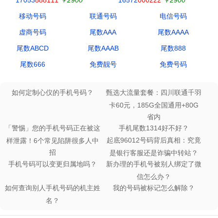
移动号码
联通号码
电信号码
虚商号码
尾数AAA
尾数AAAA
尾数ABCD
尾数AAAB
尾数888
尾数666
免费靓号
免费号码
如何定制心仪的手机号码？
甄选大流量套餐：四川联通千羽
卡60元，185G全国通用+80G
省内
「警惕」您的手机号码正在被这
手机尾数1314好不好？
起底96012号码背后真相：究竟
样泄露！6个常见陷阱很多人中
招
是银行客服还是诈骗中转站？
手机号码可以变更归属地吗？
新办理的手机号被别人绑定了微
信怎么办？
如何查询别人手机号码的机主姓
我的号码被标记怎么解除？
名？