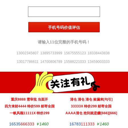
请输入11位完整的手机号码！
13002345807
13895733999
15675555123
18338443838
13017786611
14700806789
15588221033
13459003333
重庆8888 需审批 当面开
清仓 清仓 清仓 捡漏来[勾引]
‌四方来财4444 特价599 邮寄全国
33333X 特价299 邮寄全国
一帆风顺11111X 特价299
AAAA清仓 抢到就是赚[666][666]
16535
666333
￥1460
16783
111333
￥1460