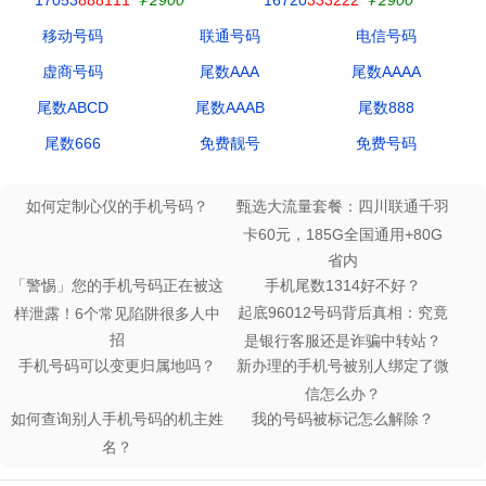
移动号码
联通号码
电信号码
虚商号码
尾数AAA
尾数AAAA
尾数ABCD
尾数AAAB
尾数888
尾数666
免费靓号
免费号码
如何定制心仪的手机号码？
甄选大流量套餐：四川联通千羽
卡60元，185G全国通用+80G
省内
「警惕」您的手机号码正在被这
手机尾数1314好不好？
起底96012号码背后真相：究竟
样泄露！6个常见陷阱很多人中
招
是银行客服还是诈骗中转站？
手机号码可以变更归属地吗？
新办理的手机号被别人绑定了微
信怎么办？
如何查询别人手机号码的机主姓
我的号码被标记怎么解除？
名？