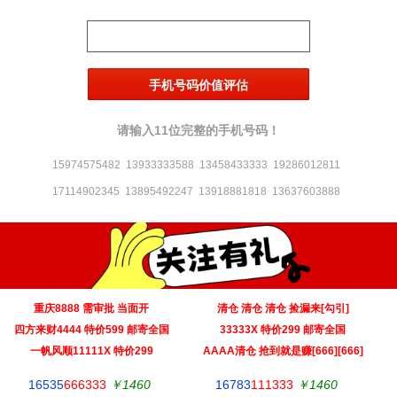
请输入11位完整的手机号码！
15974575482
13933333588
13458433333
19286012811
17114902345
13895492247
13918881818
13637603888
重庆8888 需审批 当面开
清仓 清仓 清仓 捡漏来[勾引]
‌四方来财4444 特价599 邮寄全国
33333X 特价299 邮寄全国
一帆风顺11111X 特价299
AAAA清仓 抢到就是赚[666][666]
16535
666333
￥1460
16783
111333
￥1460