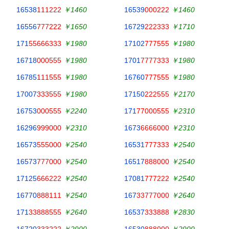
16538
111222
￥1460
16539
000222
￥1460
16556
777222
￥1650
16729
222333
￥1710
171
55666333
￥1980
17102
777555
￥1980
16718
000555
￥1980
1701
7777333
￥1980
16785
111555
￥1980
16760
777555
￥1980
17007
333555
￥1980
17150
222555
￥2170
16753
000555
￥2240
171
77000555
￥2310
16296
999000
￥2310
1673
6666000
￥2310
16573
555000
￥2540
16531
777333
￥2540
16573
777000
￥2540
16517
888000
￥2540
17125
666222
￥2540
17081
777222
￥2540
16770
888111
￥2540
167
33777000
￥2640
171
33888555
￥2640
16537
333888
￥2830
16720
333222
￥2900
16530
888000
￥2900