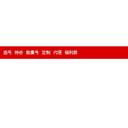
选号
特价
能量号
定制
代理
福利群