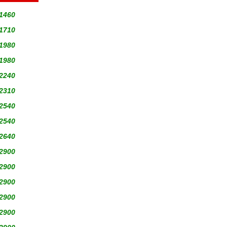
1460
1710
1980
1980
2240
2310
2540
2540
2640
2900
2900
2900
2900
2900