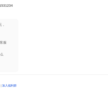
1531234
元，
行客服
怎么
|
加入福利群