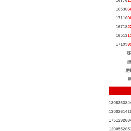
16776
1
16530
6
17116
0
16718
2
16513
1
17195
9
移
虚
尾
尾
130836384
130026141
175129268
130055285