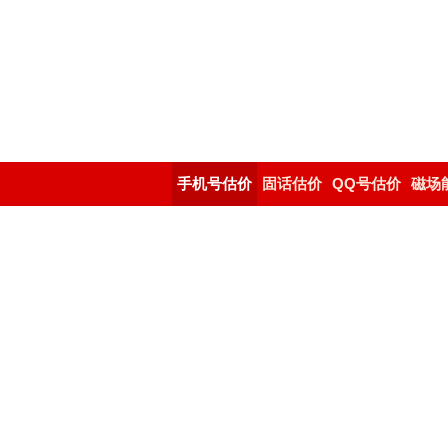
手机号估价
固话估价
QQ号估价
磁场