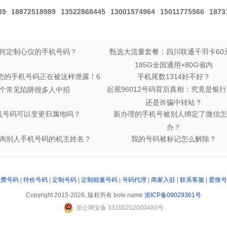
39
18872518989
13522868445
13001574964
15011775566
1873
何定制心仪的手机号码？
甄选大流量套餐：四川联通千羽卡60
185G全国通用+80G省内
您的手机号码正在被这样泄露！6
手机尾数1314好不好？
起底96012号码背后真相：究竟是银
个常见陷阱很多人中招
还是诈骗中转站？
机号码可以变更归属地吗？
新办理的手机号被别人绑定了微信
办？
询别人手机号码的机主姓名？
我的号码被标记怎么解除？
免费号码
|
特价号码
|
定制号码
|
定制能量号码
|
号码代理
|
商家入驻
|
联系客服
|
爱搜号
Copyright 2015-2026, 版权所有 bole.name
浙ICP备09029361号
浙公网安备 33100202000480号