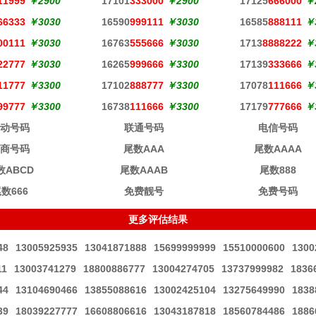
11999
￥2900
17101
333000
￥2900
17125
666000
￥
66333
￥3030
16590
999111
￥3030
16585
888111
￥
00111
￥3030
16763
555666
￥3030
1713
8888222
￥
22777
￥3030
16265
999666
￥3300
17139
333666
￥
11777
￥3300
17102
888777
￥3300
17078
111666
￥
99777
￥3300
16738
111666
￥3300
17179
777666
￥
动号码
联通号码
电信号码
商号码
尾数AAA
尾数AAAA
数ABCD
尾数AAAB
尾数888
数666
免费靓号
免费号码
更多评估结果
48
13005925935
13041871888
15699999999
15510000600
1300
11
13003741279
18800886777
13004274705
13737999982
1836
44
13104690466
13855088616
13002425104
13275649990
1838
39
18039227777
16608806616
13043187818
18560784486
1886