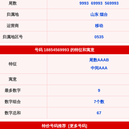
尾数
9993
69993
569993
归属地
山东 烟台
运营商
移动
归属地区号
0535
号码 18854569993 的特征和寓意
尾数AAAB
特征
中间AAA
寓意
最多数字
9
数字组合
7个数
数字总和
67
特价号码推荐 [
更多号码
]