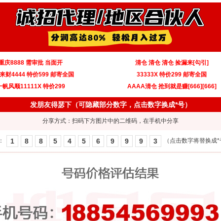
重庆8888 需审批 当面开
清仓 清仓 清仓 捡漏来[勾引]
方来财4444 特价599 邮寄全国
33333X 特价299 邮寄全国
一帆风顺11111X 特价299
AAAA清仓 抢到就是赚[666][666]
发朋友得瑟下（可隐藏部分数字，点击数字换成*号）
分享方式：扫码下方图片中的二维码，在手机中分享
：
1
8
8
5
4
5
6
9
9
9
3
（点击数字将替换成*