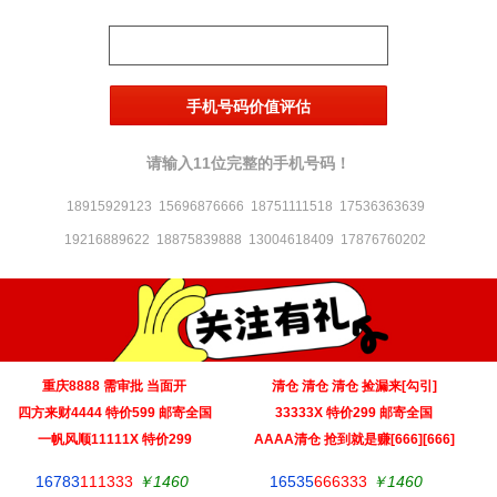
请输入11位完整的手机号码！
18915929123
15696876666
18751111518
17536363639
19216889622
18875839888
13004618409
17876760202
重庆8888 需审批 当面开
清仓 清仓 清仓 捡漏来[勾引]
‌四方来财4444 特价599 邮寄全国
33333X 特价299 邮寄全国
一帆风顺11111X 特价299
AAAA清仓 抢到就是赚[666][666]
16783
111333
￥1460
16535
666333
￥1460