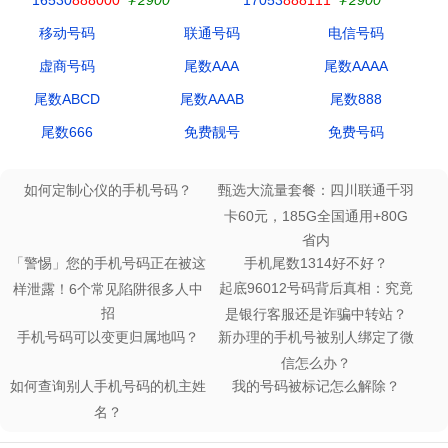
移动号码
联通号码
电信号码
虚商号码
尾数AAA
尾数AAAA
尾数ABCD
尾数AAAB
尾数888
尾数666
免费靓号
免费号码
如何定制心仪的手机号码？
甄选大流量套餐：四川联通千羽
卡60元，185G全国通用+80G
省内
「警惕」您的手机号码正在被这
手机尾数1314好不好？
起底96012号码背后真相：究竟
样泄露！6个常见陷阱很多人中
招
是银行客服还是诈骗中转站？
手机号码可以变更归属地吗？
新办理的手机号被别人绑定了微
信怎么办？
如何查询别人手机号码的机主姓
我的号码被标记怎么解除？
名？