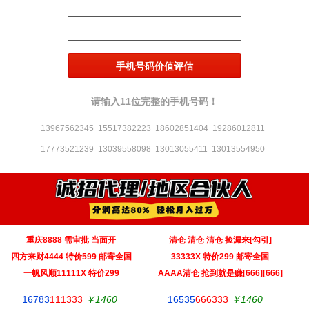
请输入11位完整的手机号码！
13967562345
15517382223
18602851404
19286012811
17773521239
13039558098
13013055411
13013554950
重庆8888 需审批 当面开
清仓 清仓 清仓 捡漏来[勾引]
‌四方来财4444 特价599 邮寄全国
33333X 特价299 邮寄全国
一帆风顺11111X 特价299
AAAA清仓 抢到就是赚[666][666]
16783
111333
￥1460
16535
666333
￥1460