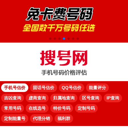
手机号估价
固话号估价
QQ号估价
能量评分
吉凶查询
虚商查询
归属地查询
区号查询
IP查询
常用号码
在线选号
特价号码
定制号码
定制能量号
代理分销
福利群