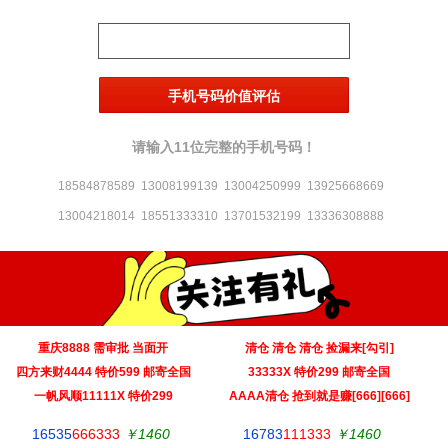
请输入11位完整的手机号码！
18584878589
13008199139
13004250999
13925668669
13004218014
18551333310
13701532199
13336308888
重庆8888 需审批 当面开
清仓 清仓 清仓 捡漏来[勾引]
‌四方来财4444 特价599 邮寄全国
33333X 特价299 邮寄全国
一帆风顺11111X 特价299
AAAA清仓 抢到就是赚[666][666]
16535
666333
￥1460
16783
111333
￥1460