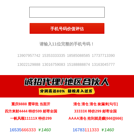
请输入11位完整的手机号码！
13907957742
15353333335
18585088585
17737713390
13022129888
13016759083
15188888874
13163045777
重庆8888 需审批 当面开
清仓 清仓 清仓 捡漏来[勾引]
‌四方来财4444 特价599 邮寄全国
33333X 特价299 邮寄全国
一帆风顺11111X 特价299
AAAA清仓 抢到就是赚[666][666]
16535
666333
￥1460
16783
111333
￥1460